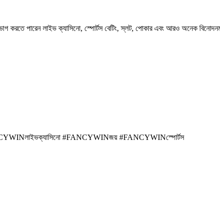
োগ করতে পারেন লাইভ ক্যাসিনো, স্পোর্টস বেটিং, স্লট, পোকার এবং আরও অনেক বিনোদনমূলক
YWINলাইভক্যাসিনো #FANCYWINজয় #FANCYWINস্পোর্টস