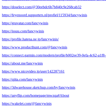
https://doselect.com/@30eebdc6b7b840c9e268cab32
https://feyenoord.supporters.nl/profiel/115934/fancywinis
https://gravatar.com/fancywinis
https://issuu.com/fancywinis
https://profile.hatena.ne.jp/fancywinis/
https://www.producthunt.com/@fancywinis
https://connect.garmin.com/modern/profile/b002ee39-0efa-4c62-a1f
https://about.me/fancywinis
https://www.nicovideo.jp/user/142287161
https://qiita.com/fancywinis
https://3dwarehouse.sketchup.com/by/fancywinis
https://anyflip.com/homepage/mwzqa#About
https://wakelet.com/@fancywinis