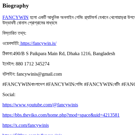
Biography
FANCYWIN
হলো একটি আধুনিক অনলাইন গেমিং প্ল্যাটফর্ম যেখানে খেলোয়াড়রা উপভ
উদ্ভাবনী বোনাস প্রোগ্রামের মাধ্যমে
বিস্তারিত তথ্য:
ওয়েবসাইট:
https://fancywin.is/
ঠিকানা:490/B S Paikpara Main Rd, Dhaka 1216, Bangladesh
ইমেইল: 880 1712 345274
হটলাইন: fancywinis@gmail.com
#FANCYWINবাংলাদেশ #FANCYWINগেমিং #FANCYWINবেটিং #FANC
Social:
https://www.youtube.com/@fancywinis
https://bbs.theviko.com/home.php?mod=space&uid=4213581
https://x.com/fancywinis