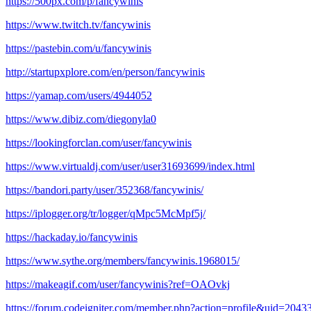
https://500px.com/p/fancywinis
https://www.twitch.tv/fancywinis
https://pastebin.com/u/fancywinis
http://startupxplore.com/en/person/fancywinis
https://yamap.com/users/4944052
https://www.dibiz.com/diegonyla0
https://lookingforclan.com/user/fancywinis
https://www.virtualdj.com/user/user31693699/index.html
https://bandori.party/user/352368/fancywinis/
https://iplogger.org/tr/logger/qMpc5McMpf5j/
https://hackaday.io/fancywinis
https://www.sythe.org/members/fancywinis.1968015/
https://makeagif.com/user/fancywinis?ref=OAOvkj
https://forum.codeigniter.com/member.php?action=profile&uid=2043