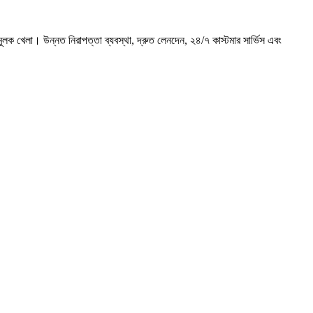
 খেলা। উন্নত নিরাপত্তা ব্যবস্থা, দ্রুত লেনদেন, ২৪/৭ কাস্টমার সার্ভিস এবং