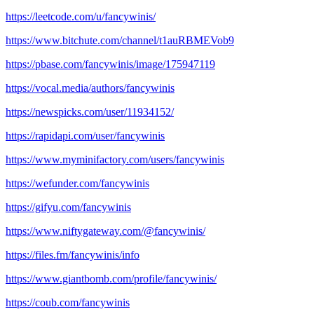
https://leetcode.com/u/fancywinis/
https://www.bitchute.com/channel/t1auRBMEVob9
https://pbase.com/fancywinis/image/175947119
https://vocal.media/authors/fancywinis
https://newspicks.com/user/11934152/
https://rapidapi.com/user/fancywinis
https://www.myminifactory.com/users/fancywinis
https://wefunder.com/fancywinis
https://gifyu.com/fancywinis
https://www.niftygateway.com/@fancywinis/
https://files.fm/fancywinis/info
https://www.giantbomb.com/profile/fancywinis/
https://coub.com/fancywinis