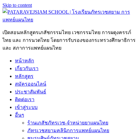
Skip to content
เปิดสอนหลักสูตรเภสัชกรรมไทย เวชกรรมไทย การผดุงครรภ์
ไทย และ การนวดไทย โดยการรับรองของกระทรวงศึกษาธิการ
และ สภาการแพทย์แผนไทย
หน้าหลัก
เกี่ยวกับเรา
หลักสูตร
สมัครออนไลน์
ประชาสัมพันธ์
ติดต่อเรา
เข้าสู่ระบบ
อื่นๆ
ร้านเภสัชภัทรเวช-จำหน่ายยาแผนไทย
ภัทรเวชสยามคลินิกการแพทย์แผนไทย
ชมรมศิษย์ภัทรเวชสยาม