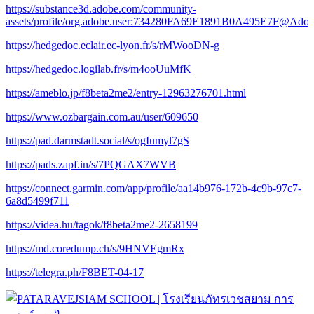
https://substance3d.adobe.com/community-
assets/profile/org.adobe.user:734280FA69E1891B0A495E7F@Ado
https://hedgedoc.eclair.ec-lyon.fr/s/rMWooDN-g
https://hedgedoc.logilab.fr/s/m4ooUuMfK
https://ameblo.jp/f8beta2me2/entry-12963276701.html
https://www.ozbargain.com.au/user/609650
https://pad.darmstadt.social/s/ogIumyl7gS
https://pads.zapf.in/s/7PQGAX7WVB
https://connect.garmin.com/app/profile/aa14b976-172b-4c9b-97c7-
6a8d5499f711
https://videa.hu/tagok/f8beta2me2-2658199
https://md.coredump.ch/s/9HNVEgmRx
https://telegra.ph/F8BET-04-17