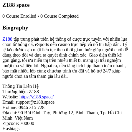
Z188 space
0
Course Enrolled
•
0
Course Completed
Biography
Z188
tập trung phát triển hệ thống cá cược trực tuyến với nhiều lựa
chọn từ bóng đá, eSports đến casino trực tiếp và nổ hũ hấp dẫn. Tỷ
lệ kèo được cập nhật liên tục theo thời gian thực giúp người chơi dễ
dàng theo dõi và đưa ra quyết định chính xác. Giao diện thiết kế
gọn gàng, tối ưu hiển thị trên nhiều thiết bị mang lại trải nghiệm
mượt mà và tiện lợi. Ngoài ra, nền tảng tích hợp thanh toán nhanh,
bảo mật nhiều lớp cùng chương trình ưu đãi và hỗ trợ 24/7 giúp
người chơi an tâm tham gia lâu dài.
Thông Tin Liên Hệ
Thương hiệu: Z188
Website:
https://z188.space/
Email: support@z188.space
Hotline: 0946 315 728
Địa chỉ: 90 Bùi Đình Tuý, Phường 12, Bình Thạnh, Tp. Hồ Chí
Minh, Việt Nam
Zipcode: 700000
Hashtags